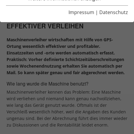
MASCHINENVERLEIH
Impressum
|
Datenschutz
MASCHINEN DANK GEOCAPTURE
EFFEKTIVER VERLEIHEN
Maschinenverleiher wirtschaften mit Hilfe von GPS-
Ortung wesentlich effektiver und profitabler.
Einsatzzeiten und -orte werden automatisch erfasst.
Praktisch: Vorher definierte Schichtzeitüberschreitungen
sowie Wochenendnutzung erhalten Sie automatisch per
Mail. So kann später genau und fair abgerechnet werden.
Wie lang wurde die Maschine benutzt?
Maschinenverleiher kennen das Problem: Eine Maschine
wird verliehen und niemand kann genau nachvollziehen,
wie lang das Gerät genutzt wurde. Oftmals ist der
Verschleiß wesentlich höher, weil die Angaben des Kunden
ungenau sind. Bei der Abrechnung führt dies immer wieder
zu Diskussionen und die Rentabilität leidet enorm.