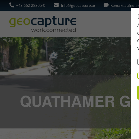
+43 662 28305-0
info@geocapture.at
Kontakt aufneh
QUATHAMER G