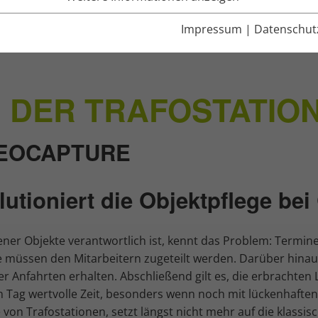
Impressum
|
Datenschut
IN DER TRAFOSTATI
GEOCAPTURE
lutioniert die Objektpflege be
ener Objekte verantwortlich ist, kennt das Problem: Termi
te müssen den Mitarbeitern zugeteilt werden. Darüber hina
 Anfahrten erhalten. Abschließend gilt es, die erbrachten 
 Tag wertvolle Zeit, besonders wenn noch mit lückenhaften 
 von Trafostationen, setzt längst nicht mehr auf die klassisc