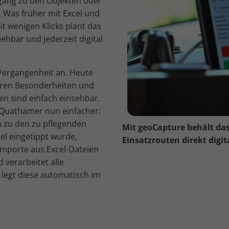
ugang zu den Objekten oder
n. Was früher mit Excel und
it wenigen Klicks plant das
ehbar und jederzeit digital
ergangenheit an. Heute
ihren Besonderheiten und
en sind einfach einsehbar.
 Quathamer nun einfacher:
n zu den zu pflegenden
Mit geoCapture behält da
l eingetippt wurde,
Einsatzrouten direkt digit
mporte aus Excel-Dateien
verarbeitet alle
legt diese automatisch im