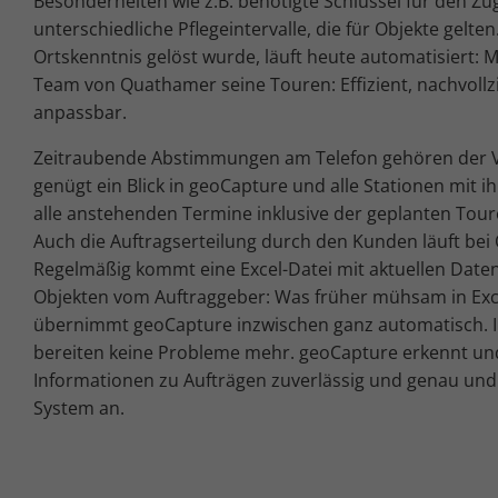
Besonderheiten wie z.B. benötigte Schlüssel für den Z
unterschiedliche Pflegeintervalle, die für Objekte gelte
Ortskenntnis gelöst wurde, läuft heute automatisiert: M
Team von Quathamer seine Touren: Effizient, nachvollzi
anpassbar.
Zeitraubende Abstimmungen am Telefon gehören der V
genügt ein Blick in geoCapture und alle Stationen mit 
alle anstehenden Termine inklusive der geplanten Tour
Auch die Auftragserteilung durch den Kunden läuft bei
Regelmäßig kommt eine Excel-Datei mit aktuellen Date
Objekten vom Auftraggeber: Was früher mühsam in Exce
übernimmt geoCapture inzwischen ganz automatisch. I
bereiten keine Probleme mehr. geoCapture erkennt und 
Informationen zu Aufträgen zuverlässig und genau und 
System an.