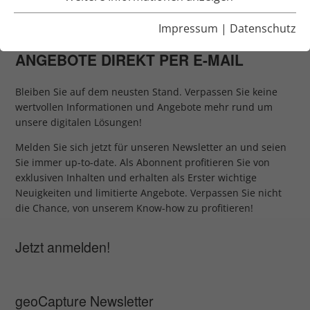
NEUSTEN STAND.
Impressum
|
Datenschutz
NEUIGKEITEN, UPDATES UND
ANGEBOTE DIREKT PER E-MAIL
Bleiben Sie auf dem neusten Stand. Verpassen Sie keine
wertvollen Informationen und Angebote mehr rund um
unsere digitalen Lösungen!
Melden Sie sich jetzt für unseren Newsletter an und seien
Sie immer up-to-date. Als Abonnent profitieren Sie von
exklusiven Inhalten und erhalten als Erster wichtige
Neuigkeiten und limitierte Angebote. Verpassen Sie nicht
die Chance, von unserem Know-how zu profitieren!
Jetzt anmelden!
geoCapture Newsletter