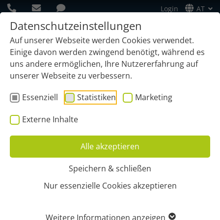
Login
AT
Datenschutzeinstellungen
Auf unserer Webseite werden Cookies verwendet.
Einige davon werden zwingend benötigt, während es
uns andere ermöglichen, Ihre Nutzererfahrung auf
unserer Webseite zu verbessern.
Essenziell
Statistiken
Marketing
Externe Inhalte
Alle akzeptieren
Speichern & schließen
Start
Geräte
Anhänger
Nur essenzielle Cookies akzeptieren
ANHÄNGERORTUNG- UND
Weitere Informationen anzeigen