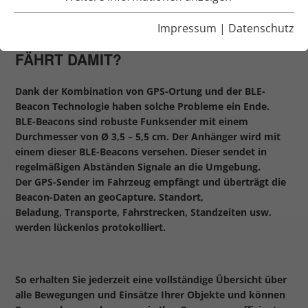
ERKENNUNG
Impressum
|
Datenschutz
WO IST DER ANHÄNGER UND WER
FÄHRT DAMIT?
Dank der Kombination von GPS-Ortung und der BLE-
Beacon Technologie haben solche Probleme ein Ende.
BLE-Beacons sind robuste Funksender mit einem
Durchmesser von Ø 3,5 – 5,5 cm. Der Anhänger wird mit
einem dieser BLE-Beacons versehen. Dieser sendet in
regelmäßigen Abständen Signale an die Umgebung.
Der GPS-Sender im Fahrzeug empfängt und überträgt die
Beacon-Daten an geoCapture. Standort,
Beladung, Transporte, Fahrstrecken, Standzeiten usw.
werden lückenlos protokolliert.
So erhalten Sie jederzeit eine vollständige Übersicht über
alle Bewegungen und Einsätze Ihrer Objekte und können