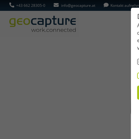
+43 662 28305-0
info@geocapture.at
Kontakt aufneh