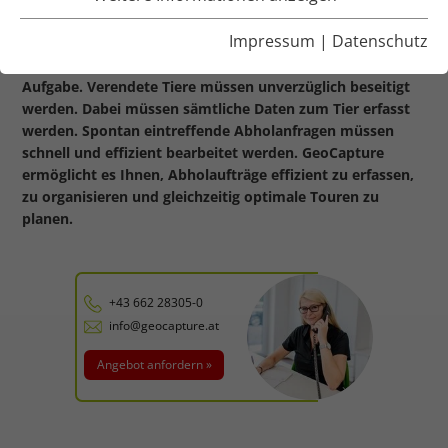
TIERANMELDUNG PER QR-CODE
Impressum
|
Datenschutz
Die Beseitigung von Tierkadavern ist eine anspruchsvolle
Aufgabe. Verendete Tiere müssen unverzüglich beseitigt
werden. Dabei müssen sämtliche Daten zum Tier erfasst
werden. Spontan eintreffende Abholanfragen müssen
schnell und effizient bearbeitet werden. GeoCapture
ermöglicht es Ihnen, Abholaufträge effizient zu erfassen,
zu organisieren und gleichzeitig optimale Touren zu
planen.
+43 662 28305-0
info@geocapture.at
Angebot anfordern »