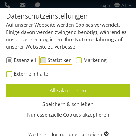
Login
AT
Datenschutzeinstellungen
Auf unserer Webseite werden Cookies verwendet.
Einige davon werden zwingend benötigt, während es
uns andere ermöglichen, Ihre Nutzererfahrung auf
unserer Webseite zu verbessern.
Essenziell
Statistiken
Marketing
Externe Inhalte
Alle akzeptieren
Speichern & schließen
Start
Funktionen
Behälterverwaltung
Tierkörperbeseitigung
Nur essenzielle Cookies akzeptieren
TIERKÖRPERBESEITIGUNG
Weitere Informationen anzeigen