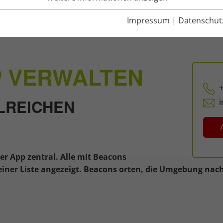
Impressum
|
Datenschut
P VERWALTEN
LREICHEN
er App zentral. Alle mit Beacons
 einer Liste angezeigt. Beacons orten, die Umgebung na