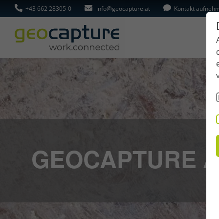
+43 662 28305-0
info@geocapture.at
Kontakt aufneh
GEOCAPTURE A