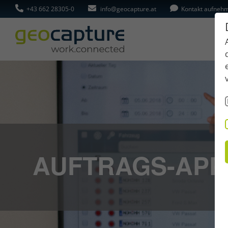
+43 662 28305-0
info@geocapture.at
Kontakt aufneh
AUFTRAGS-APP