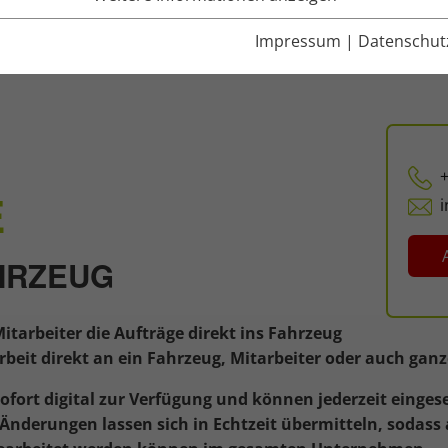
Impressum
|
Datenschut
E
HRZEUG
itarbeiter die Aufträge direkt ins Fahrzeug
rbeit direkt an ein Fahrzeug, Mitarbeiter oder auch gan
sofort digital zur Verfügung und können jederzeit eing
 Änderungen lassen sich in Echtzeit übermitteln, sodass