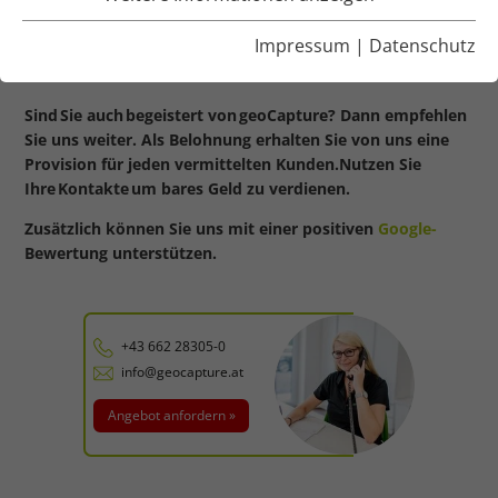
GOLD WERT
Impressum
|
Datenschutz
SICHERN SIE SICH IHRE PRÄMIE!
Sind Sie auch begeistert von geoCapture? Dann empfehlen
Sie uns weiter. Als Belohnung erhalten Sie von uns eine
Provision für jeden vermittelten Kunden.Nutzen Sie
Ihre Kontakte um bares Geld zu verdienen.
Zusätzlich können Sie uns mit einer positiven
Google-
Bewertung unterstützen.
+43 662 28305-0
info@geocapture.at
Angebot anfordern »